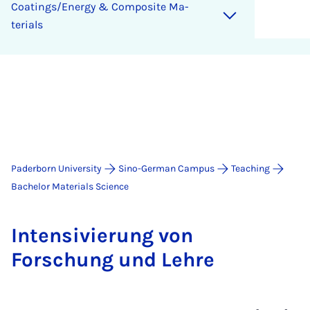
Coat­ings/En­ergy & Com­pos­ite Ma­
ter­i­als
Paderborn University
Sino-German Campus
Teaching
Bachelor Materials Science
In­tens­ivier­ung von
Forschung und Lehre