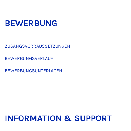
BE­W­ER­BUNG
ZUGANGSVORRAUSSETZUNGEN
BEWERBUNGSVERLAUF
BEWERBUNGSUNTERLAGEN
IN­FORM­A­TION & SUP­PORT