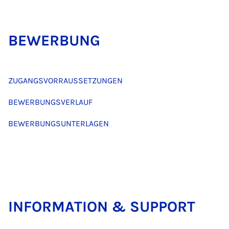
BE­WER­BUNG
ZUGANGSVORRAUSSETZUNGEN
BEWERBUNGSVERLAUF
BEWERBUNGSUNTERLAGEN
IN­FOR­MA­TI­ON & SUP­PORT