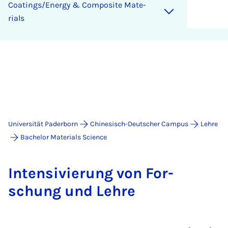
Coa­tings/Ener­gy & Com­po­si­te Ma­te­
ri­a­ls
Universität Paderborn
Chinesisch-Deutscher Campus
Lehre
Bachelor Materials Science
In­ten­si­vie­rung von For­
schung und Leh­re