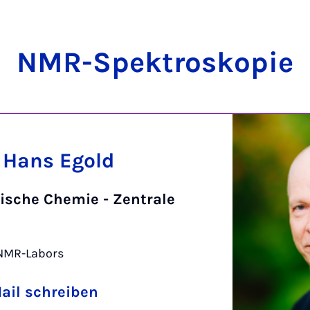
NMR-Spek­tro­sko­pie
. Hans Egold
ische Chemie - Zentrale
 NMR-Labors
ail schreiben