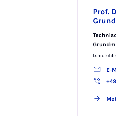
Prof. 
Grund
Technis
Grundm
Lehrstuhl
E-M
+49
Meh