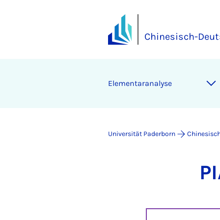
Chinesisch-Deu
Ele­men­ta­r­ana­ly­se
Universität Paderborn
Chinesisc
PI