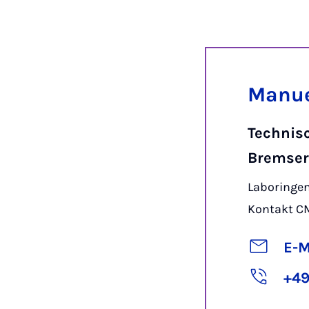
Manue
Technis
Bremse
Laboringen
Kontakt C
E-M
+49