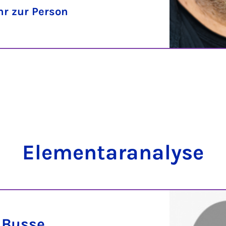
r zur Person
Ele­men­ta­r­ana­ly­se
 Busse