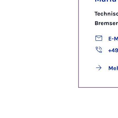
Technis
Bremse
E-M
+49
Meh