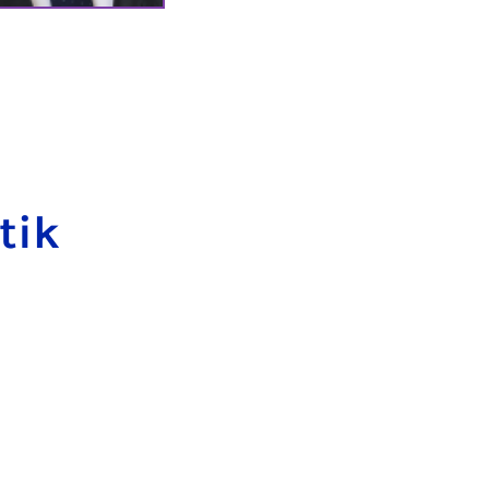
­tik
k