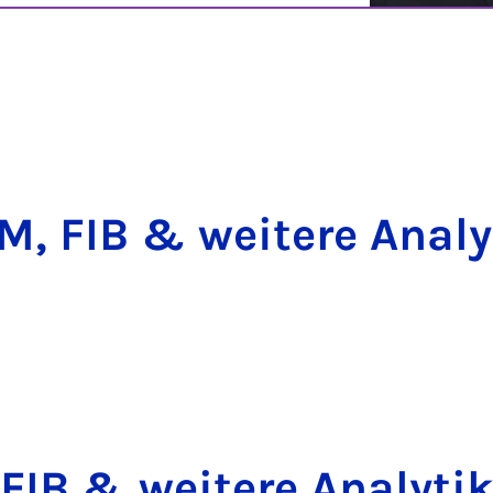
, FIB & wei­te­re Ana­ly
FIB & wei­te­re Ana­ly­ti