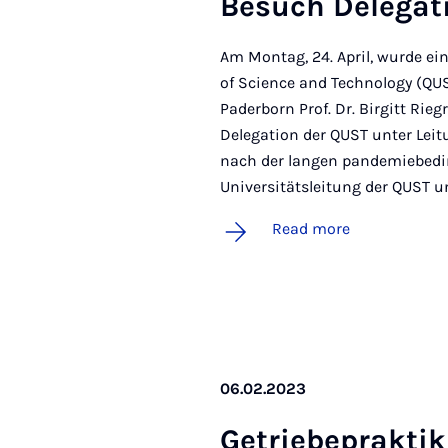
Be­such Del­eg­a
Am Montag, 24. April, wurde ei
of Science and Technology (QUS
Paderborn Prof. Dr. Birgitt Ri
Delegation der QUST unter Leit
nach der langen pandemiebedin
Universitätsleitung der QUST u
Read more
06.02.2023
Getriebeprak­ti