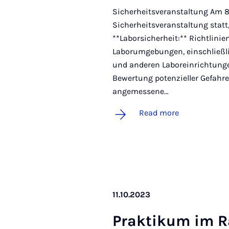
Sicherheitsveranstaltung Am 8
Sicherheitsveranstaltung statt,
**Laborsicherheit:** Richtlinie
Laborumgebungen, einschließl
und anderen Laboreinrichtunge
Bewertung potenzieller Gefah
angemessene…
Read more
11.10.2023
Prak­tikum im R