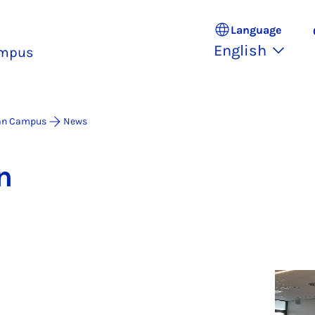
Language
English
ampus
an Campus
News
n