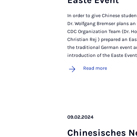
Easte Event
In order to give Chinese studen
Dr. Wolfgang Bremser plans an 
CDC Organization Team (Dr. Ho
Christian Rej ) prepared an Eas
the traditional German event an
introduction of the Easte Event
Read more
09.02.2024
Chin­es­isches N