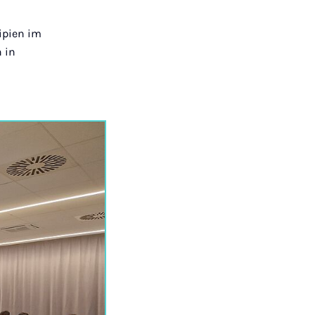
ipien im
 in