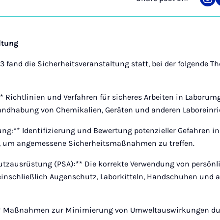
Sha
on
Ins
ltung
fand die Sicherheitsveranstaltung statt, bei der folgende T
:** Richtlinien und Verfahren für sicheres Arbeiten in Laboru
Handhabung von Chemikalien, Geräten und anderen Laboreinr
ng:** Identifizierung und Bewertung potenzieller Gefahren i
 um angemessene Sicherheitsmaßnahmen zu treffen.
hutzausrüstung (PSA):** Die korrekte Verwendung von persönl
inschließlich Augenschutz, Laborkitteln, Handschuhen und 
.
** Maßnahmen zur Minimierung von Umweltauswirkungen du