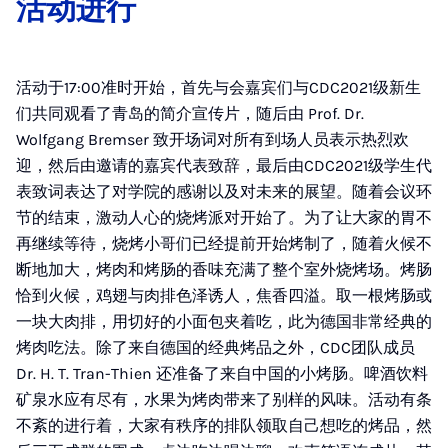
活动进行
活动于17:00准时开始，首先与会嘉宾们与CDC2021级新生
们共同观看了青岛的简介宣传片，随后由 Prof. Dr.
Wolfgang Bremser 致开场词对所有到场人员表示热烈欢
迎，然后由邀请的嘉宾代表致辞，最后由CDC2021级学生代
表致词表达了对学院的感谢以及对未来的展望。随着会议环
节的结束，激动人心的烧烤派对开始了。为了让大家的胃不
再继续等待，烧烤小哥们已经提前开始烤制了，随着火候不
断地加大，烤肉和烤肠的香味充满了整个室外烧烤场。烤肠
恰到火候，鸡翅与肉排色泽诱人，焦香四溢。取一根烤肠或
一块大肉排，用切好的小面包夹着吃，此为德国非常经典的
烤肉吃法。除了来自德国的经典烤品之外，CDC团队成员
Dr. H. T. Tran-Thien 还准备了来自中国的小烤肠。啤酒饮料
矿泉水应有尽有，水果为烤肉带来了别样的风味。活动有条
不紊的进行着，大家有秩序的排队领取自己想吃的烤品，然