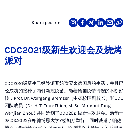
Share post on:
Share
Teilen
Teilen
Teilen
Teilen
Link
on
auf
auf
auf
über
kopi
Instagram
Facebook
Xing
LinkedIn
E-
Mail
CDC2021级新生欢迎会及烧烤
派对
CDC2021级新生已经逐渐开始适应来德国后的生活，并且已
经成功的接种了两针新冠疫苗。随着德国疫情情况的不断好
转，Prof. Dr. Wolfgang Bremser（中德校区副校长）和CDC
团队成员（Dr. H. T. Tran-Thien, M. Sc. Minghui Tang,
Wenjian Zhou) 共同筹划了CDC2021级新生欢迎会。活动于
25.03.2022在帕德博恩大学Y楼如期举行，同时诚邀了帕德
博恩大学校长 Prof. B. Riegraf、帕德博恩大学国际关系副校