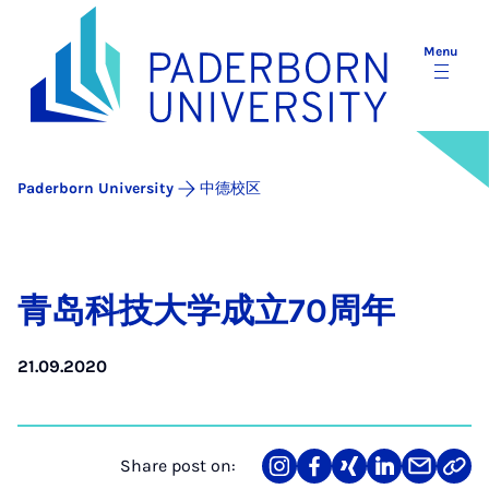
Menu
Paderborn University
中德校区
青岛科技大学成立70周年
21.09.2020
Share post on:
Share
Teilen
Teilen
Teilen
Teilen
Link