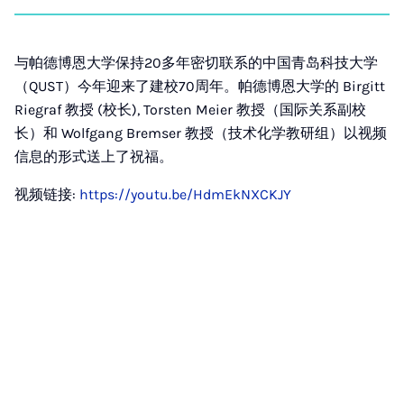
on
auf
auf
auf
über
kopi
Instagram
Facebook
Xing
LinkedIn
E-
Mail
与帕德博恩大学保持20多年密切联系的中国青岛科技大学
（QUST）今年迎来了建校70周年。帕德博恩大学的 Birgitt
Riegraf 教授 (校长), Torsten Meier 教授（国际关系副校
长）和 Wolfgang Bremser 教授（技术化学教研组）以视频
信息的形式送上了祝福。
视频链接:
https://youtu.be/HdmEkNXCKJY